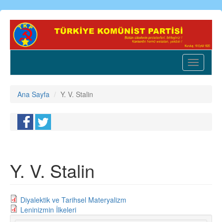
Ana
içeriğe
atla
Toggle
navigatio
Ana Sayfa
Y. V. Stalin
Y. V. Stalin
Diyalektik ve Tarihsel Materyalizm
Leninizmin İlkeleri