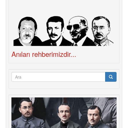
Anıları rehberimizdir...
Arama
formu
Ara