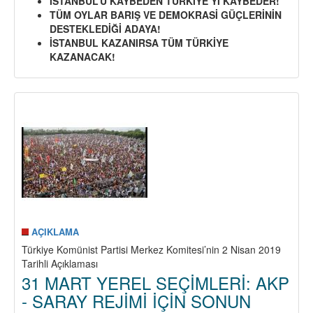
İSTANBUL’U KAYBEDEN TÜRKİYE’Yİ KAYBEDER!
TÜRKİYE
TÜM OYLAR BARIŞ VE DEMOKRASİ GÜÇLERİNİN
KOMÜNİST
DESTEKLEDİĞİ ADAYA!
PARTİSİ
İSTANBUL KAZANIRSA TÜM TÜRKİYE
HALKLARIMIZI
KAZANACAK!
23
HAZİRAN
2019
İSTANBUL
SEÇİMLERİNDE
MHP
DESTEKLİ
AKP-
SARAY
REJİMİNE
OY
VERMEMEYE,
ONLARA
AÇIKLAMA
YENİ
Türkiye Komünist Partisi Merkez Komitesi’nin 2 Nisan 2019
BİR
Tarihli Açıklaması
DARBE
31 MART YEREL SEÇİMLERİ: AKP
VURMAYA
ÇAĞIRIYOR!
- SARAY REJİMİ İÇİN SONUN