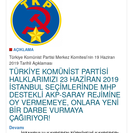
ÜLKE
İPTAL
BİR
EDİLMELİDİR!
YOL
AYRIM
YÖNEL
AÇIKLAMA
Türkiye Komünist Partisi Merkez Komitesi’nin 19 Haziran
2019 Tarihli Açıklaması
TÜRKİYE KOMÜNİST PARTİSİ
HALKLARIMIZI 23 HAZİRAN 2019
İSTANBUL SEÇİMLERİNDE MHP
DESTEKLİ AKP-SARAY REJİMİNE
OY VERMEMEYE, ONLARA YENİ
BİR DARBE VURMAYA
ÇAĞIRIYOR!
Devamı
about