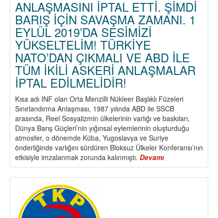
ANLAŞMASINI İPTAL ETTİ. ŞİMDİ
BARIŞ İÇİN SAVAŞMA ZAMANI. 1
EYLÜL 2019’DA SESİMİZİ
YÜKSELTELİM! TÜRKİYE
NATO’DAN ÇIKMALI VE ABD İLE
TÜM İKİLİ ASKERİ ANLAŞMALAR
İPTAL EDİLMELİDİR!
Kısa adı INF olan Orta Menzilli Nükleer Başlıklı Füzeleri
Sınırlandırma Anlaşması, 1987 yılında ABD ile SSCB
arasında, Reel Sosyalizmin ülkelerinin varlığı ve baskıları,
Dünya Barış Güçleri’nin yığınsal eylemlerinin oluşturduğu
atmosfer, o dönemde Küba, Yugoslavya ve Suriye
önderliğinde varlığını sürdüren Bloksuz Ülkeler Konferansı’nın
etkisiyle imzalanmak zorunda kalınmıştı.
Devamı
about
ABD
TEK
TARAFLI
OLARAK
INF
ANLAŞMASINI