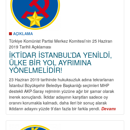
İPTAL
ETTİ.
ŞİMDİ
BARIŞ
İÇİN
SAVAŞMA
AÇIKLAMA
ZAMANI.
Türkiye Komünist Partisi Merkez Komitesi’nin 25 Haziran
1
2019 Tarihli Açıklaması
EYLÜL
İKTİDAR İSTANBUL’DA YENİLDİ,
2019’DA
ÜLKE BİR YOL AYRIMINA
SESİMİZİ
YÖNELMELİDİR!
YÜKSELTELİM!
TÜRKİYE
23 Haziran 2019 tarihinde hukuksuzluk adına tekrarlanan
NATO’DAN
İstanbul Büyükşehir Belediye Başkanlığı seçimleri MHP
ÇIKMALI
destekli AKP-Saray rejiminin yüzüne ağır bir şamar olarak
VE
inerek sonuçlandı. İktidar adayının karşıtları sadece oy
ABD
oranını korumakla kalmadı, daha ileri bir sonuç alarak
İLE
iktidarın adayını yüzde 9’dan fazla bir farkla yendi.
Devamı
about
TÜM
İKTİDA
İKİLİ
İSTAN
ASKERİ
YENİLD
ANLAŞMALAR