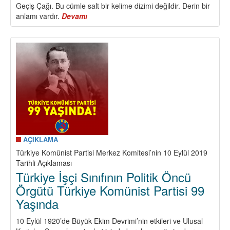
Geçiş Çağı. Bu cümle salt bir kelime dizimi değildir. Derin bir
anlamı vardır.
Devamı
about
Büyük
Sosyalist
Ekim
Devrimi’nin
103’cü
Yılında
Çıkardığımız
Sonuçlar
ve
Görevlerimiz…
AÇIKLAMA
Türkiye Komünist Partisi Merkez Komitesi’nin 10 Eylül 2019
Tarihli Açıklaması
Türkiye İşçi Sınıfının Politik Öncü
Örgütü Türkiye Komünist Partisi 99
Yaşında
10 Eylül 1920’de Büyük Ekim Devrimi’nin etkileri ve Ulusal