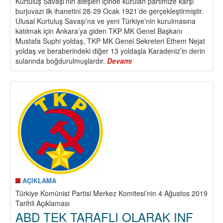
Kurtuluş Savaşı’nın ateşleri içinde kurulan partimize karşı
burjuvazi ilk ihanetini 28-29 Ocak 1921’de gerçekleştirmiştir.
Ulusal Kurtuluş Savaşı’na ve yeni Türkiye’nin kurulmasına
katılmak için Ankara’ya giden TKP MK Genel Başkanı
Mustafa Suphi yoldaş, TKP MK Genel Sekreteri Ethem Nejat
yoldaş ve beraberindeki diğer 13 yoldaşla Karadeniz’in derin
sularında boğdurulmuşlardır.
Devamı
about
Türkiye
İşçi
Sınıfının
Politik
Öncü
Örgütü
Türkiye
Komünist
Partisi
99
Yaşında
AÇIKLAMA
Türkiye Komünist Partisi Merkez Komitesi’nin 4 Ağustos 2019
Tarihli Açıklaması
ABD TEK TARAFLI OLARAK INF