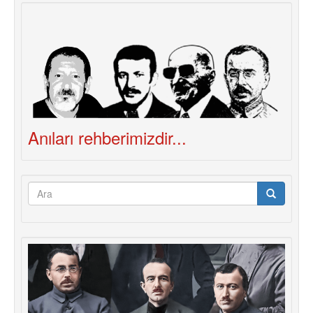
Geriletmektir
Anıları rehberimizdir...
Arama
formu
Ara