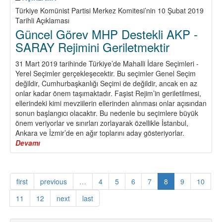
Türkiye Komünist Partisi Merkez Komitesi’nin 10 Şubat 2019
Tarihli Açıklaması
Güncel Görev MHP Destekli AKP -
SARAY Rejimini Geriletmektir
31 Mart 2019 tarihinde Türkiye’de Mahalli İdare Seçimleri -
Yerel Seçimler gerçekleşecektir. Bu seçimler Genel Seçim
değildir, Cumhurbaşkanlığı Seçimi de değildir, ancak en az
onlar kadar önem taşımaktadır. Faşist Rejim’in geriletilmesi,
ellerindeki kimi mevziilerin ellerinden alınması onlar açısından
sonun başlangıcı olacaktır. Bu nedenle bu seçimlere büyük
önem veriyorlar ve sınırları zorlayarak özellikle İstanbul,
Ankara ve İzmir’de en ağır toplarını aday gösteriyorlar.
Devamı
about
Güncel
Görev
MHP
first
previous
…
4
5
6
7
8
9
10
Destekli
AKP
11
12
next
last
-
SARAY
Rejimini