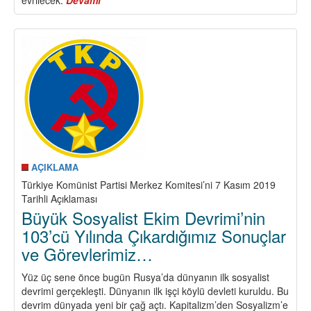
MHP
Destekli
AKP-
Saray
Rejimi
Saldırganlaşıyor
Safları
Sıklaştıralım!
AÇIKLAMA
Türkiye Komünist Partisi Merkez Komitesi’ni 7 Kasım 2019
Tarihli Açıklaması
Büyük Sosyalist Ekim Devrimi’nin
103’cü Yılında Çıkardığımız Sonuçlar
ve Görevlerimiz…
Yüz üç sene önce bugün Rusya’da dünyanın ilk sosyalist
devrimi gerçekleşti. Dünyanın ilk işçi köylü devleti kuruldu. Bu
devrim dünyada yeni bir çağ açtı. Kapitalizm’den Sosyalizm’e