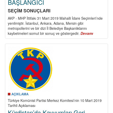
BAŞLANGICI
SEÇİM SONUÇLARI
AKP - MHP İttifakı 31 Mart 2019 Mahalli İdare Seçimleri’nde
yenilmiştir. İstanbul, Ankara, Adana, Mersin gibi
metropollerini ve bir dizi İl Belediye Başkanlıklarını
kaybetmeleri somut bir sonuç ve göstergedir.
Devamı
about
31
MART
YEREL
SEÇİMLERİ
AKP
-
SARAY
REJİMİ
İÇİN
SONUN
BAŞLANGIC
AÇIKLAMA
Türkiye Komünist Partisi Merkez Komitesi’nin 10 Mart 2019
Tarihli Açıklaması
Kürdistan’da Kayyumları Geri