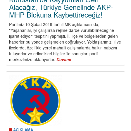
Alacağız, Türkiye Genelinde AKP-
MHP Blokuna Kaybettireceğiz!
Partimiz 10 Şubat 2019 tarihli MK açıklamasında,
"Yaşananlar, iyi çalışılırsa rejime darbe vurulabilineceğine
işaret ediyor” tespitini yapmıştı. İl, ilçe ve bölgelerden gelen
haberler bu yönde gelişmeleri doğruluyor. Yoldaşlarımız, il ve
ilçelerde, özellikle yerel mahalli çalışmalarda halkın nabzını
tutuyorlar ve edindikleri bilgiler ile sonuçları parti
merkezimize aktarıyorlar.
Devamı
about
Kürdistan’da
Kayyumları
Geri
Alacağız,
Türkiye
Genelinde
AKP-
MHP
Blokuna
Kaybettireceğiz!
AÇIKLAMA