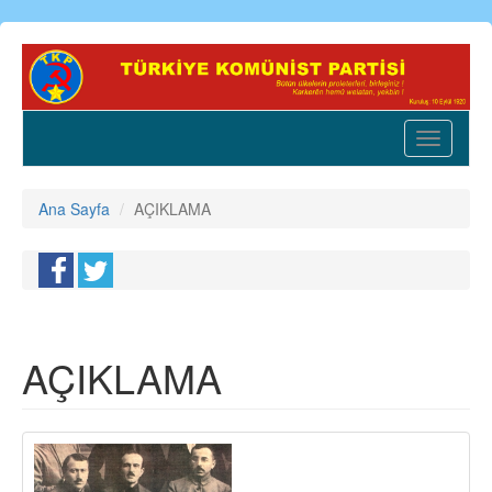
Ana
içeriğe
atla
Toggle
navigatio
Ana Sayfa
AÇIKLAMA
AÇIKLAMA