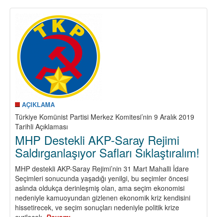
ANMAK,
TKP’NİN
SAVAŞIMINI
YÜKSELTMEK
DEMEKTİR!
AÇIKLAMA
Türkiye Komünist Partisi Merkez Komitesi’nin 9 Aralık 2019
Tarihli Açıklaması
MHP Destekli AKP-Saray Rejimi
Saldırganlaşıyor Safları Sıklaştıralım!
MHP destekli AKP-Saray Rejimi’nin 31 Mart Mahalli İdare
Seçimleri sonucunda yaşadığı yenilgi, bu seçimler öncesi
aslında oldukça derinleşmiş olan, ama seçim ekonomisi
nedeniyle kamuoyundan gizlenen ekonomik kriz kendisini
hissetirecek, ve seçim sonuçları nedeniyle politik krize
evrilecek.
Devamı
about