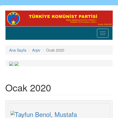
Ana
içeriğe
atla
Toggle
navigatio
Ana Sayfa
Arşiv
Ocak 2020
Ocak 2020