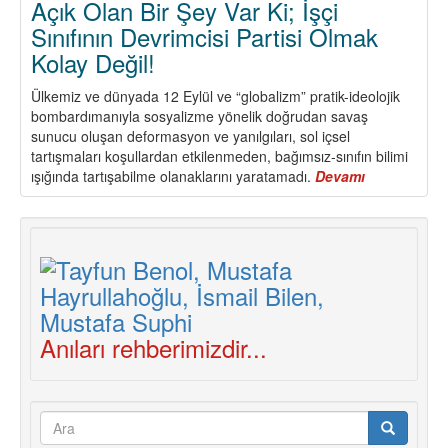
Açık Olan Bir Şey Var Ki; İşçi
Deneyimleri
Sınıfının Devrimcisi Partisi Olmak
İle
Harmanlanıyor
Kolay Değil!
Ülkemiz ve dünyada 12 Eylül ve “globalizm” pratik-ideolojik
bombardımanıyla sosyalizme yönelik doğrudan savaş
sunucu oluşan deformasyon ve yanılgıları, sol içsel
tartışmaları koşullardan etkilenmeden, bağımsız-sınıfın bilimi
ışığında tartışabilme olanaklarını yaratamadı.
Devamı
about
Açık
Olan
Bir
Şey
Var
Ki;
İşçi
Sınıfının
Anıları rehberimizdir...
Devrimcisi
Partisi
Olmak
Arama
Kolay
Değil!