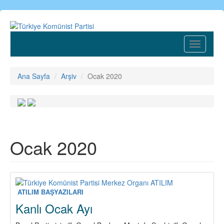
Ana
içeriğe
atla
Toggle
navigatio
Ana Sayfa
Arşiv
Ocak 2020
Ocak 2020
ATILIM BAŞYAZILARI
Kanlı Ocak Ayı