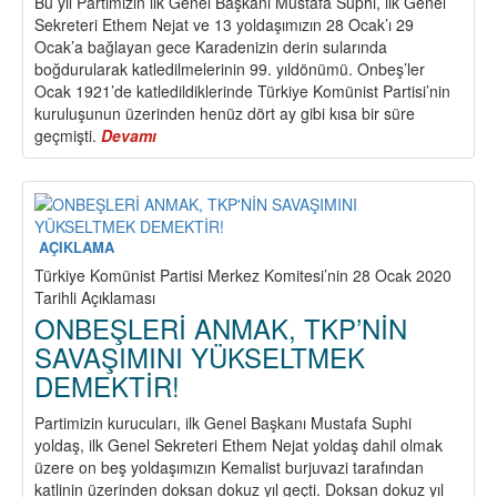
Bu yıl Partimizin ilk Genel Başkanı Mustafa Suphi, ilk Genel
Sekreteri Ethem Nejat ve 13 yoldaşımızın 28 Ocak’ı 29
Ocak’a bağlayan gece Karadenizin derin sularında
boğdurularak katledilmelerinin 99. yıldönümü. Onbeş’ler
Ocak 1921’de katledildiklerinde Türkiye Komünist Partisi’nin
kuruluşunun üzerinden henüz dört ay gibi kısa bir süre
geçmişti.
Devamı
about
Kanlı
Ocak
Ayı
AÇIKLAMA
Türkiye Komünist Partisi Merkez Komitesi’nin 28 Ocak 2020
Tarihli Açıklaması
ONBEŞLERİ ANMAK, TKP’NİN
SAVAŞIMINI YÜKSELTMEK
DEMEKTİR!
Partimizin kurucuları, ilk Genel Başkanı Mustafa Suphi
yoldaş, ilk Genel Sekreteri Ethem Nejat yoldaş dahil olmak
üzere on beş yoldaşımızın Kemalist burjuvazi tarafından
katlinin üzerinden doksan dokuz yıl geçti. Doksan dokuz yıl