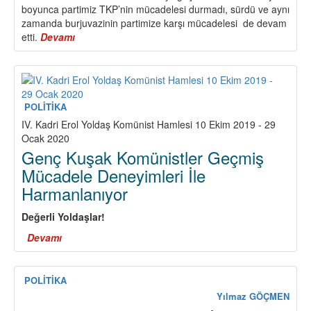
boyunca partimiz TKP’nin mücadelesi durmadı, sürdü ve aynı
zamanda burjuvazinin partimize karşı mücadelesi de devam
etti.
Devamı
about
ONBEŞLERİ
ANMAK,
TKP’NİN
SAVAŞIMINI
YÜKSELTMEK
POLİTİKA
DEMEKTİR!
IV. Kadri Erol Yoldaş Komünist Hamlesi 10 Ekim 2019 - 29
Ocak 2020
Genç Kuşak Komünistler Geçmiş
Mücadele Deneyimleri İle
Harmanlanıyor
Değerli Yoldaşlar!
Devamı
about
Genç
Kuşak
Komünistler
POLİTİKA
Geçmiş
Yılmaz GÖÇMEN
Mücadele