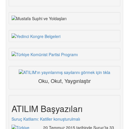
formu
Ara
Oku, Okut, Yaygınlaştır
ATILIM Başyazıları
Suruç Katliamı: Katiller konuşturulmalı
20 Temmuz 2015 tarihinde Suruç’ta 33