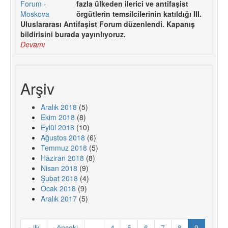
fazla ülkeden ilerici ve antifaşist
örgütlerin temsilcilerinin katıldığı III.
Uluslararası Antifaşist Forum düzenlendi. Kapanış
bildirisini burada yayınlıyoruz.
Devamı
Arşiv
Aralık 2018
(5)
Ekim 2018
(8)
Eylül 2018
(10)
Ağustos 2018
(6)
Temmuz 2018
(5)
Haziran 2018
(8)
Nisan 2018
(9)
Şubat 2018
(4)
Ocak 2018
(9)
Aralık 2017
(5)
« ilk
‹ önceki
…
4
5
6
7
8
9