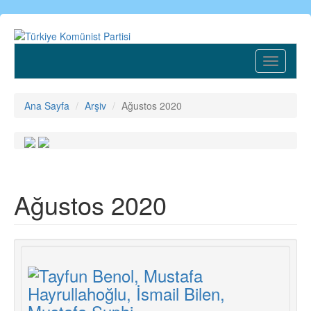
Ana
içeriğe
atla
Toggle
navigatio
Ana Sayfa
Arşiv
Ağustos 2020
Ağustos 2020