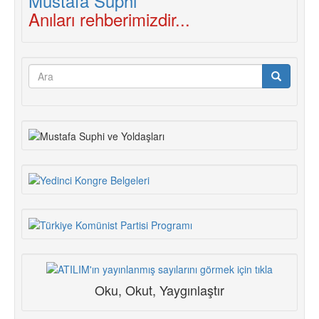
Anıları rehberimizdir...
Arama
formu
Ara
Oku, Okut, Yaygınlaştır