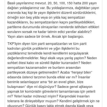
Basılı yayınlarımız mevcut. 20, 50, 100, 150 hatta 200 yayın
dağıtan yoldaşlarımız var. Bu yoldaşlarımıza, dağıttıkları yayın
oranında kaç kişi ile yayın ilişkilerini düzenli sürdürdüklerini,
örneğin son beş yılda veya on yılda kaç sempatizan
kazandıklarını, bu sempatizanların kaçını partileyebildikleri,
partileme durumunda olmayanları nerelerde istihdam ettikleri
sorularını sorsak ne kadar tatmin edici yanıtlar alabiliriz?
Yayın alanı sadece bir örnek. Ancak işin başlangıcı.
TKP’liyim diyen tüm parti sempatizanları ve tüm parti
kadroları günlük pratiklerini ve yığın ilişkilerini bu
yazdıklarımız temelinde kendi kendilerini sorgulayarak
değerlendirmelidirler. Neyi eksik veya yanlış yaptım? Neden
sohbet ötesi kalıcı ve sürekli ilişkiler kuramadım? Neden
sempatizan kazanamadım ve bunların arasından
partileyecek düzeye getiremedim? Acaba “herşeyi bilen”
edasında üstenci tarzımın bunda etkisi var mı? İnsanlar
benimle selamlaşıyor ama “bir an evvel gitsin, bize
bulaşmasın” diye mi düşünüyor? Sadece genel ajitasyon
yapmak bir komünistin görevlerini tamamlaması için yeterli
mi? Yeteri kadar mütevazi miyim? Karşımdaki insanları
tolerans ile dinleyebiliyor muyum? Kendimi geliştirmek için ne
okuyorum? Günlük basını takip etmek dışında klasik veya