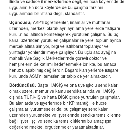
ilinde ve sadece il merkezlerinde değil, en ücra köylerinde de
uygulanır. En ücra köylerde de bu çalışma tarzının
uygulanması bir istisna değil, standarttır.
Üçüncüsü;
AKP’li öğretmenler, imamlar ve muhtarlar
üzerinden, merkezi olarak ayrı ayrı ama yerellerde “istişare
kurulu” adı altında komiteleşerek yürütülen çalışma. Bu üç
kanal üzerinden yürütülen çalışmalar ile yerel toplum ayrıca
mercek altına alınıyor, bilgi ve istihbarat toplanıyor ve
yurttaşlar yönlendirilmeye çalışılıyor. Bu üçlü sac ayağına
mahalli “Aile Sağlık Merkezleri”nde görevli doktor ve
hemşirelerin de katılımı hedeflenmekle birlikte, bu amaca
henüz ulaşabilmiş değillerdir. Başardıkları yerlerde istişare
kurulunda ASM’ni temsilen bir tabip de yer almaktadır.
Dördüncüsü;
Başta HAK-İŞ ve ona üye işkolu sendikaları
olmak üzere, memur ve kamu sendikalarında ve HAK-İŞ
dışında TÜRK-İŞ ve hatta DİSK içinde yürütülen çalışmalar.
Bu alanlarda ve işyerlerinde bir KP mantığı ile hücre
çalışmaları yürütmeseler de, bu çalışmayı sendikalar
üzerinden yürütmekte ve işyerlerinde sendika temsilcilerine
bağlı işyeri işçi ve sendika temsilciliklerini bu amaç için
değerlendirmekte, örgütlenmeler yaratmaktadırlar.