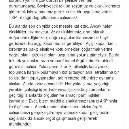
durumundayız. Söyleyecek tek bir sözümüz ve eksikliklerimizi
gidermek için yapmamız gereken tek bir uygulama vardır.
TKP Tüzüğü doğrultusunda çalışmak!
Bu alanda son on yılda çok mesafe kat ettik. Ancak halen
eksikliklerimiz mevcut. Ve eksikliklerimiz, oran olarak
değerlendirdiğimizde, doğru uyguladıklarımızın bir hayli
gerisinde. Bu açığı kapatmamız gerekiyor. Açığı kapatırken,
birbirimize bakıp eksik ve kötü örnekleri çoğaltmak yerine
doğru olanı, tüzüksel olanı uygulama yoluna gitmeliyiz. Bu da
tek tek yoldaşlarımızın ve parti temel örgütlerimizin birincil
görevi olmalıdır. Yoldaşlarımız artık, bilmişlik taslayarak,
toplumda karşılık bulamayan kof ajitasyonlarla, etraflarına bir
iki kişi dahi toplayamadan, tabiri caizse tribünlere oynama
alışkanlığından vaz geçmelidir. Her yoldaşımız, yaşadığı
yerelde, çalıştığı iş yerinde veya işsizse boş zamanlarını
geçirdiği alanlarda örgütlenme amaçlı parti ilişkileri
kurmalıdır. Evet, bizim maddi olanaklarımız tabii ki AKP’ninki
ile ölçülemez. Ancak maddi olanakların, bizim örgüt
çalışmamızı gerçekleştirmeye yetecek kadar gelişmesini
sağlamak da ancak örgüt çalışmasını geliştirerek
mümkündür.