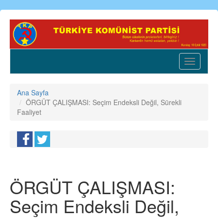
Ana
içeriğe
atla
Toggle
navigatio
Ana Sayfa
ÖRGÜT ÇALIŞMASI: Seçim Endeksli Değil, Sürekli
Faaliyet
ÖRGÜT ÇALIŞMASI:
Seçim Endeksli Değil,