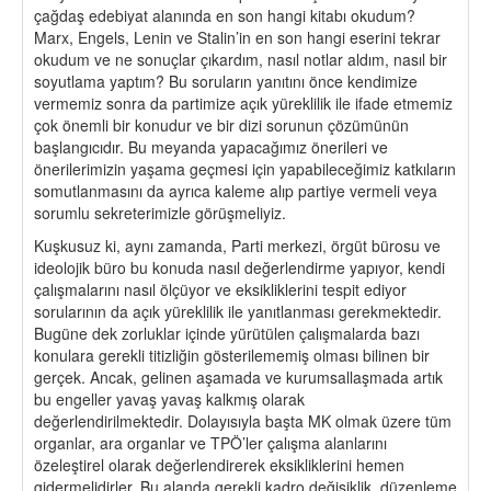
çağdaş edebiyat alanında en son hangi kitabı okudum?
Marx, Engels, Lenin ve Stalin’in en son hangi eserini tekrar
okudum ve ne sonuçlar çıkardım, nasıl notlar aldım, nasıl bir
soyutlama yaptım? Bu soruların yanıtını önce kendimize
vermemiz sonra da partimize açık yüreklilik ile ifade etmemiz
çok önemli bir konudur ve bir dizi sorunun çözümünün
başlangıcıdır. Bu meyanda yapacağımız önerileri ve
önerilerimizin yaşama geçmesi için yapabileceğimiz katkıların
somutlanmasını da ayrıca kaleme alıp partiye vermeli veya
sorumlu sekreterimizle görüşmeliyiz.
Kuşkusuz ki, aynı zamanda, Parti merkezi, örgüt bürosu ve
ideolojik büro bu konuda nasıl değerlendirme yapıyor, kendi
çalışmalarını nasıl ölçüyor ve eksikliklerini tespit ediyor
sorularının da açık yüreklilik ile yanıtlanması gerekmektedir.
Bugüne dek zorluklar içinde yürütülen çalışmalarda bazı
konulara gerekli titizliğin gösterilememiş olması bilinen bir
gerçek. Ancak, gelinen aşamada ve kurumsallaşmada artık
bu engeller yavaş yavaş kalkmış olarak
değerlendirilmektedir. Dolayısıyla başta MK olmak üzere tüm
organlar, ara organlar ve TPÖ’ler çalışma alanlarını
özeleştirel olarak değerlendirerek eksikliklerini hemen
gidermelidirler. Bu alanda gerekli kadro değişiklik, düzenleme