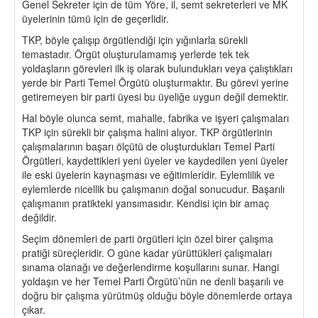
Genel Sekreter için de tüm Yöre, il, semt sekreterleri ve MK
üyelerinin tümü için de geçerlidir.
TKP, böyle çalışıp örgütlendiği için yığınlarla sürekli
temastadır. Örgüt oluşturulamamış yerlerde tek tek
yoldaşların görevleri ilk iş olarak bulundukları veya çalıştıkları
yerde bir Parti Temel Örgütü oluşturmaktır. Bu görevi yerine
getiremeyen bir parti üyesi bu üyeliğe uygun değil demektir.
Hal böyle olunca semt, mahalle, fabrika ve işyeri çalışmaları
TKP için sürekli bir çalışma halini alıyor. TKP örgütlerinin
çalışmalarının başarı ölçütü de oluşturdukları Temel Parti
Örgütleri, kaydettikleri yeni üyeler ve kaydedilen yeni üyeler
ile eski üyelerin kaynaşması ve eğitimleridir. Eylemlilik ve
eylemlerde nicellik bu çalışmanın doğal sonucudur. Başarılı
çalışmanın pratikteki yansımasıdır. Kendisi için bir amaç
değildir.
Seçim dönemleri de parti örgütleri için özel birer çalışma
pratiği süreçleridir. O güne kadar yürüttükleri çalışmaları
sınama olanağı ve değerlendirme koşullarını sunar. Hangi
yoldaşın ve her Temel Parti Örgütü’nün ne denli başarılı ve
doğru bir çalışma yürütmüş olduğu böyle dönemlerde ortaya
çıkar.