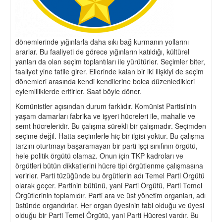
dönemlerinde yığınlarla daha sıkı bağ kurmanın yollarını
ararlar. Bu faaliyeti de görece yığınların katıldığı, kültürel
yanları da olan seçim toplantıları ile yürütürler. Seçimler biter,
faaliyet yine tatile girer. Ellerinde kalan bir iki ilişkiyi de seçim
dönemleri arasında kendi kendilerine bolca düzenledikleri
eylemliliklerde eritirler. Saat böyle döner.
Komünistler açısından durum farklıdır. Komünist Partisi’nin
yaşam damarları fabrika ve işyeri hücreleri ile, mahalle ve
semt hücreleridir. Bu çalışma sürekli bir çalışmadır. Seçimden
seçime değil. Hatta seçimlerle hiç bir ilgisi yoktur. Bu çalışma
tarzını oturtmayı başaramayan bir parti işçi sınıfının örgütü,
hele politik örgütü olamaz. Onun için TKP kadroları ve
örgütleri bütün dikkatlerini hücre tipi örgütlenme çalışmasına
verirler. Parti tüzüğünde bu örgütlerin adı Temel Parti Örgütü
olarak geçer. Partinin bütünü, yani Parti Örgütü, Parti Temel
Örgütlerinin toplamıdır. Parti ara ve üst yönetim organları, adı
üstünde organdırlar. Her organ üyesinin tabi olduğu ve üyesi
olduğu bir Parti Temel Örgütü, yani Parti Hücresi vardır. Bu