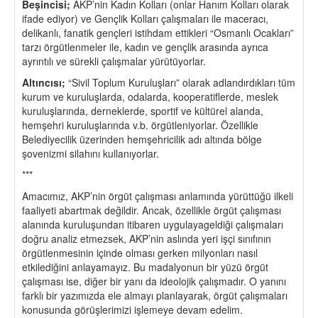
Beşincisi;
AKP’nin Kadın Kolları (onlar Hanım Kolları olarak
ifade ediyor) ve Gençlik Kolları çalışmaları ile maceracı,
delikanlı, fanatik gençleri istihdam ettikleri “Osmanlı Ocakları”
tarzı örgütlenmeler ile, kadın ve gençlik arasında ayrıca
ayrıntılı ve sürekli çalışmalar yürütüyorlar.
Altıncısı;
“Sivil Toplum Kuruluşları” olarak adlandırdıkları tüm
kurum ve kuruluşlarda, odalarda, kooperatiflerde, meslek
kuruluşlarında, derneklerde, sportif ve kültürel alanda,
hemşehri kuruluşlarında v.b. örgütleniyorlar. Özellikle
Belediyecilik üzerinden hemşehricilik adı altında bölge
şovenizmi silahını kullanıyorlar.
***
Amacımız, AKP’nin örgüt çalışması anlamında yürüttüğü ilkeli
faaliyeti abartmak değildir. Ancak, özellikle örgüt çalışması
alanında kuruluşundan itibaren uygulayageldiği çalışmaları
doğru analiz etmezsek, AKP’nin aslında yeri işçi sınıfının
örgütlenmesinin içinde olması gerken milyonları nasıl
etkilediğini anlayamayız. Bu madalyonun bir yüzü örgüt
çalışması ise, diğer bir yanı da ideolojik çalışmadır. O yanını
farklı bir yazımızda ele almayı planlayarak, örgüt çalışmaları
konusunda görüşlerimizi işlemeye devam edelim.