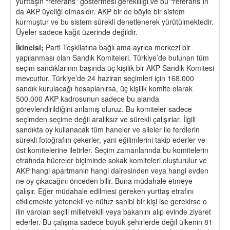
yurttaşın “referans” göstermesi gerekliliği ve bu “referans”ın
da AKP üyeliği olmasıdır. AKP bir de böyle bir sistem
kurmuştur ve bu sistem sürekli denetlenerek yürütülmektedir.
Üyeler sadece kağıt üzerinde değildir.
İkincisi;
Parti Teşkilatına bağlı ama ayrıca merkezi bir
yapılanması olan Sandık Komiteleri. Türkiye’de bulunan tüm
seçim sandıklarının başında üç kişilik bir AKP Sandık Komitesi
mevcuttur. Türkiye’de 24 haziran seçimleri için 168.000
sandık kurulacağı hesaplanırsa, üç kişilik komite olarak
500.000 AKP kadrosunun sadece bu alanda
görevlendirildiğini anlamış oluruz. Bu komiteler sadece
seçimden seçime değil aralıksız ve sürekli çalışırlar. İlgili
sandıkta oy kullanacak tüm haneler ve aileler ile ferdlerin
sürekli fotoğrafını çekerler, yani eğilimlerini takip ederler ve
üst komitelerine iletirler. Seçim zamanlarında bu komitelerin
etrafında hücreler biçiminde sokak komiteleri oluşturulur ve
AKP hangi apartmanın hangi dairesinden veya hangi evden
ne oy çıkacağını önceden bilir. Buna müdahale etmeye
çalışır. Eğer müdahale edilmesi gereken yurttaş etrafını
etkilemekte yetenekli ve nüfuz sahibi bir kişi ise gerekirse o
ilin varolan seçili milletvekili veya bakanını alıp evinde ziyaret
ederler. Bu çalışma sadece büyük şehirlerde değil ülkenin 81