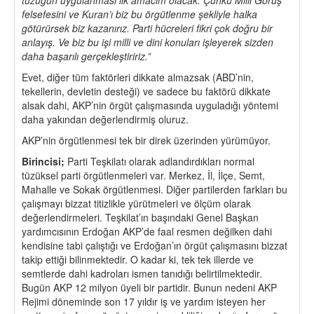
felsefesini ve Kuran’ı biz bu örgütlenme şekliyle halka
götürürsek biz kazanırız. Parti hücreleri fikri çok doğru bir
anlayış. Ve biz bu işi milli ve dini konuları işleyerek sizden
daha başarılı gerçekleştiririz.”
Evet, diğer tüm faktörleri dikkate almazsak (ABD’nin,
tekellerin, devletin desteği) ve sadece bu faktörü dikkate
alsak dahi, AKP’nin örgüt çalışmasında uyguladığı yöntemi
daha yakından değerlendirmiş oluruz.
AKP’nin örgütlenmesi tek bir direk üzerinden yürümüyor.
Birincisi;
Parti Teşkilatı olarak adlandırdıkları normal
tüzüksel parti örgütlenmeleri var. Merkez, İl, İlçe, Semt,
Mahalle ve Sokak örgütlenmesi. Diğer partilerden farkları bu
çalışmayı bizzat titizlikle yürütmeleri ve ölçüm olarak
değerlendirmeleri. Teşkilat’ın başındaki Genel Başkan
yardımcısının Erdoğan AKP’de faal resmen değilken dahi
kendisine tabi çalıştığı ve Erdoğan’ın örgüt çalışmasını bizzat
takip ettiği bilinmektedir. O kadar ki, tek tek illerde ve
semtlerde dahi kadroları ismen tanıdığı belirtilmektedir.
Bugün AKP 12 milyon üyeli bir partidir. Bunun nedeni AKP
Rejimi döneminde son 17 yıldır iş ve yardım isteyen her