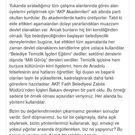
Yukarıda sıraladığımız tüm çalışma alanlarında görev alan
üyelerini yetiştirmek için “AKP Akademileri” adı altında parti
okulları kurdular. Bu akademilerde kadro üretiyorlar. Tabii ki
elde ettikleri aşamalardan dolayı yararlandıkları muazzam
devlet olanakları var. Ancak bunların hiç biri kendiliğinden
olmadı. İlçe belediyeciliğinden başlayan belediyecilik
deneylerinden bugüne, kat ettikleri tüm aşamalarda her
zaman devlet olanaklarını kendilerine göre ustaca kullandılar.
“Belediye Temizlik İşçileri Eğitimi” dediler, sektörel derslerin
dışında “Milli Görüş” dersleri verdiler. Temizlik işçisine hem
burjuva kültürünün kimi ögelerini, hem de Anadolu
felsefesinin ana hatlarını öğrettiler. İlgi duyan ve başarılı
olanları tayin ile yükselterek, kadrolaştırarak daha farklı
görevlere hazırladılar. AKP, Fatih Belediyesi Zabıta
Müdürü’nden İçişleri Bakanı devşiren bir parti oldu. Bu örneği
sadece bir örnek olması açısından veriyoruz. Her alanda bu
yöntemi kullandılar.
Bizim bu değerlendirmeden çıkarmamız gereken sonuçlar
vardır. Sınıf düşmanımız, bu tür bir çalışmayla, daha açık
söylersek, bizim yöntemlerimizi kullanarak, işçi, emekçi ve
yoksul yığınlar arasında örgütlenirken, biz ne yapıyoruz? Bu
sorunun yanıtını çok dürüst bir şekilde vermek