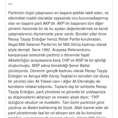
***
Partimizin örgüt çalışmasını en başarılı şekilde taklit eden, ve
ellerindeki maddi olanaklar sayesinde onu kurumsallaştırmış
olan en başarılı parti AKP’dir. AKP’nin başarısını tüm diğer
yönlerin haricinde bir de bu açıdan değerlendirmek ve kendi
çalışmalarımızı ölçmemizde yarar vardır. Bundan yıllar önce
Recep Tayyip Erdoğan henüz Refah Partisi kurulmadan,
illegal Milli Selamet Partisi’nin bir Milli Görüş kadrosu olarak
şöyle demişti. Sene 1982. Anayasa Referandumu
kampanyası sürecinde partimiz o dönemde faşist
diktatörlüğün anayasasına karşı CHP ve MSP ile bir işbirliği
oluşturmuştu. MSP adına temsilciliği Şener Battal
yürütüyordu. Dönemin gençlik kadrosu olarak Recep Tayyip
Erdoğan ve Avrupa Milli Görüş Teşkilat’ını temsilen üst düzey
bir yönetici olan Ali Yüksel nam-ı diğer Ali Efendioğlu de
kendisine refakat ediyordu. Toplantı dışı bir sohbette Recep
Tayyip Erdoğan, parti yöneticisi ve görevlisi bir yoldaşımıza
şu düşüncelerini aktarıyor ve mealen şöyle diyor;
“TKP
tüzüğünü okudum ve inceledim. Tam bizim partimize göre
yazılmış ve ilkeleri belirlenmiş bir tüzük. Allah kısmet eder de
parti yönetiminde faal bir rol alırsam tam da bu komünist
tüzüğün uygulanması ilk amacım olacak. Çünkü Milli Görüş