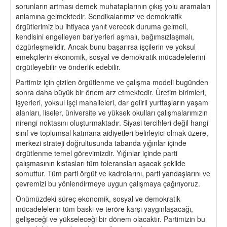
sorunların artması demek muhataplarının çıkış yolu aramaları
anlamına gelmektedir. Sendikalarımız ve demokratik
örgütlerimiz bu ihtiyaca yanıt verecek duruma gelmeli,
kendisini engelleyen bariyerleri aşmalı, bağımsızlaşmalı,
özgürleşmelidir. Ancak bunu başarırsa işçilerin ve yoksul
emekçilerin ekonomik, sosyal ve demokratik mücadelelerini
örgütleyebilir ve önderlik edebilir.
Partimiz için çizilen örgütlenme ve çalışma modeli bugünden
sonra daha büyük bir önem arz etmektedir. Üretim birimleri,
işyerleri, yoksul işçi mahalleleri, dar gelirli yurttaşların yaşam
alanları, liseler, üniversite ve yüksek okulları çalışmalarımızın
nirengi noktasını oluşturmaktadır. Siyasi tercihleri değil hangi
sınıf ve toplumsal katmana aidiyetleri belirleyici olmak üzere,
merkezi strateji doğrultusunda tabanda yığınlar içinde
örgütlenme temel görevimizdir. Yığınlar içinde parti
çalışmasının kıstasları tüm toleransları aşacak şekilde
somuttur. Tüm parti örgüt ve kadrolarını, parti yandaşlarını ve
çevremizi bu yönlendirmeye uygun çalışmaya çağırıyoruz.
Önümüzdeki süreç ekonomik, sosyal ve demokratik
mücadelelerin tüm baskı ve teröre karşı yaygınlaşacağı,
gelişeceği ve yükseleceği bir dönem olacaktır. Partimizin bu