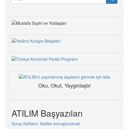
formu
Ara
Oku, Okut, Yaygınlaştır
ATILIM Başyazıları
Suruç Katliamı: Katiller konuşturulmalı