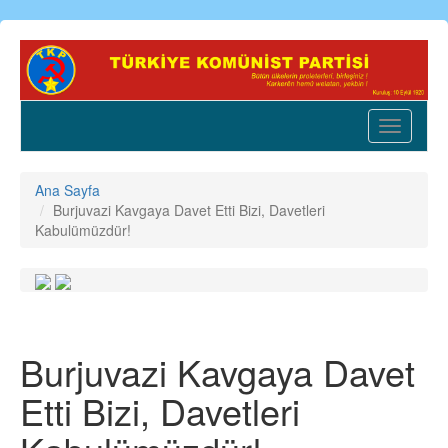
Ana
içeriğe
atla
Toggle
navigatio
Ana Sayfa
Burjuvazi Kavgaya Davet Etti Bizi, Davetleri
Kabulümüzdür!
Burjuvazi Kavgaya Davet
Etti Bizi, Davetleri