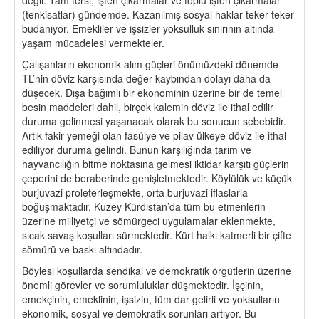
değil. Tam tersi, işten çıkarmalar ve toplu işten çıkarmalar
(tenkisatlar) gündemde. Kazanılmış sosyal haklar teker teker
budanıyor. Emekliler ve işsizler yoksulluk sınırının altında
yaşam mücadelesi vermekteler.
Çalışanların ekonomik alım güçleri önümüzdeki dönemde
TL’nin döviz karşısında değer kaybından dolayı daha da
düşecek. Dışa bağımlı bir ekonominin üzerine bir de temel
besin maddeleri dahil, birçok kalemin döviz ile ithal edilir
duruma gelinmesi yaşanacak olarak bu sonucun sebebidir.
Artık fakir yemeği olan fasülye ve pilav ülkeye döviz ile ithal
ediliyor duruma gelindi. Bunun karşılığında tarım ve
hayvancılığın bitme noktasına gelmesi iktidar karşıtı güçlerin
çeperini de beraberinde genişletmektedir. Köylülük ve küçük
burjuvazi proleterleşmekte, orta burjuvazi iflaslarla
boğuşmaktadır. Kuzey Kürdistan’da tüm bu etmenlerin
üzerine milliyetçi ve sömürgeci uygulamalar eklenmekte,
sıcak savaş koşulları sürmektedir. Kürt halkı katmerli bir çifte
sömürü ve baskı altındadır.
Böylesi koşullarda sendikal ve demokratik örgütlerin üzerine
önemli görevler ve sorumluluklar düşmektedir. İşçinin,
emekçinin, emeklinin, işsizin, tüm dar gelirli ve yoksulların
ekonomik, sosyal ve demokratik sorunları artıyor. Bu