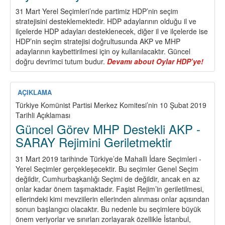
31 Mart Yerel Seçimleri’nde partimiz HDP’nin seçim
stratejisini desteklemektedir. HDP adaylarının olduğu il ve
ilçelerde HDP adayları desteklenecek, diğer il ve ilçelerde ise
HDP’nin seçim stratejisi doğrultusunda AKP ve MHP
adaylarının kaybettirilmesi için oy kullanılacaktır. Güncel
doğru devrimci tutum budur.
Devamı
about Oylar HDP’ye!
AÇIKLAMA
Türkiye Komünist Partisi Merkez Komitesi’nin 10 Şubat 2019
Tarihli Açıklaması
Güncel Görev MHP Destekli AKP -
SARAY Rejimini Geriletmektir
31 Mart 2019 tarihinde Türkiye’de Mahalli İdare Seçimleri -
Yerel Seçimler gerçekleşecektir. Bu seçimler Genel Seçim
değildir, Cumhurbaşkanlığı Seçimi de değildir, ancak en az
onlar kadar önem taşımaktadır. Faşist Rejim’in geriletilmesi,
ellerindeki kimi mevziilerin ellerinden alınması onlar açısından
sonun başlangıcı olacaktır. Bu nedenle bu seçimlere büyük
önem veriyorlar ve sınırları zorlayarak özellikle İstanbul,