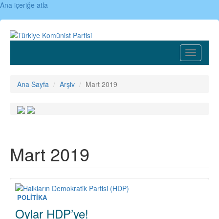
Ana içeriğe atla
Toggle
navigatio
Ana Sayfa
Arşiv
Mart 2019
Mart 2019
POLİTİKA
Oylar HDP’ye!