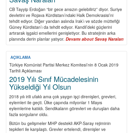
CB Tayyip Erdoğan “bir gece ansızın gelebiliriz” diyor. Suriye
devletini ve Rojava Kürdistanı’ndaki Halk Demokrasisi’ni
tehdit ediyor. Diğer yandan aslında Irak’ı ve sözde müttefiği
Güney Kürdistan’ı da tehdit ediyor. Kandil’deki güçlerini
artırarak işgalci emellerini genişletiyor. Bu stratejinin arka
planında derin planlar yatıyor.
Devamı
about Savaş Naraları
AÇIKLAMA
Türkiye Komünist Partisi Merkez Komitesi’nin 8 Ocak 2019
Tarihli Açıklaması
2019 Yılı Sınıf Mücadelesinin
Yükseldiği Yıl Olsun
2018 yılı irili ufaklı ama çok yaygın işçi direnişleri, grevleri,
eylemleri ile geçti. Ülke çapında milyonlar 1 Mayıs
eylemlerine katıldı. Sendikaların görevleri ve duruşları daha
fazla sorgulanır oldu.
Bütün bu gelişmeler MHP destekli AKP-Saray rejiminin
tepkileri ile karşılaştı. Grevler ertelendi, direnişler ve