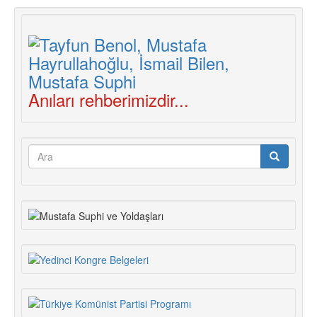
Anıları rehberimizdir...
Arama
formu
Ara