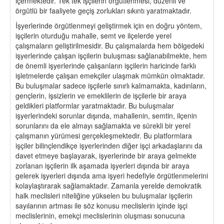
içermektedir. Tek tek işçilerin örgütlenmesi, düzenli ve
örgütlü bir faaliyete geçiş zorlukları sıkıntı yaratmaktadır.
İşyerlerinde örgütlenmeyi geliştirmek için en doğru yöntem,
işçilerin oturduğu mahalle, semt ve ilçelerde yerel
çalışmaların geliştirilmesidir. Bu çalışmalarda hem bölgedeki
işyerlerinde çalışan işçilerin buluşması sağlanabilmekte, hem
de önemli işyerlerinde çalışanların işçilerin haricinde farklı
işletmelerde çalışan emekçiler ulaşmak mümkün olmaktadır.
Bu buluşmalar sadece işçilerle sınırlı kalmamakta, kadınların,
gençlerin, işsizlerin ve emeklilerin de işçilerle bir araya
geldikleri platformlar yaratmaktadır. Bu buluşmalar
işyerlerindeki sorunlar dışında, mahallenin, semtin, ilçenin
sorunlarını da ele almayı sağlamakta ve sürekli bir yerel
çalışmanın yürümesi gerçekleşmektedir. Bu platformlara
işçiler bilinçlendikçe işyerlerinden diğer işçi arkadaşlarını da
davet etmeye başlayarak, işyerlerinde bir araya gelmekte
zorlanan işçilerin ilk aşamada işyerleri dışında bir araya
gelerek işyerleri dışında ama işyeri hedefiyle örgütlenmelerini
kolaylaştırarak sağlamaktadır. Zamanla yerelde demokratik
halk meclisleri niteliğine yükselen bu buluşmalar işçilerin
sayılarının artması ile söz konusu meclislerin içinde işçi
meclislerinin, emekçi meclislerinin oluşması sonucuna