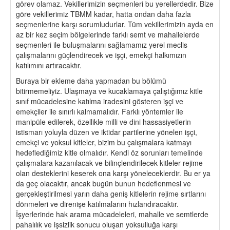
görev olamaz. Vekillerimizin seçmenleri bu yerellerdedir. Bize
göre vekillerimiz TBMM kadar, hatta ondan daha fazla
seçmenlerine karşı sorumludurlar. Tüm vekillerimizin ayda en
az bir kez seçim bölgelerinde farklı semt ve mahallelerde
seçmenleri ile buluşmalarını sağlamamız yerel meclis
çalışmalarını güçlendirecek ve işçi, emekçi halkımızın
katılımını artıracaktır.
Buraya bir ekleme daha yapmadan bu bölümü
bitirmemeliyiz. Ulaşmaya ve kucaklamaya çalıştığımız kitle
sınıf mücadelesine katılma iradesini gösteren işçi ve
emekçiler ile sınırlı kalmamalıdır. Farklı yöntemler ile
manipüle edilerek, özellikle milli ve dini hassasiyetlerin
istismarı yoluyla düzen ve iktidar partilerine yönelen işçi,
emekçi ve yoksul kitleler, bizim bu çalışmalara katmayı
hedeflediğimiz kitle olmalıdır. Kendi öz sorunları temelinde
çalışmalara kazanılacak ve bilinçlendirilecek kitleler rejime
olan desteklerini keserek ona karşı yöneleceklerdir. Bu er ya
da geç olacaktır, ancak bugün bunun hedeflenmesi ve
gerçekleştirilmesi yarın daha geniş kitlelerin rejime sırtlarını
dönmeleri ve direnişe katılmalarını hızlandıracaktır.
İşyerlerinde hak arama mücadeleleri, mahalle ve semtlerde
pahalılık ve işsizlik sonucu oluşan yoksulluğa karşı