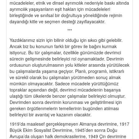
mücadeleler, etnik ve dinsel ayrımcılık nedeniyle baskı altında
ayrımcılık yaşayanların eşit hakları için mücadeleleri
birleştiğinde ve sınıfsal bir doğrultuya yöneldiğinde rejimin
dayandığı kitle ve seçmen desteği zayıflayacaktır.
***
Yazdıklarımız sizin için bilinir olduğu için sıkıcı gibi gelebilir.
Ancak biz bu konunun farklı bir görev ile bağını kurmak
istiyoruz. Bu tür çalışmalar, özellikle günümüzde devrimci
sürecin gelişmesinde belirleyici rol oynamaktadır. Devrimin
ordusunun oluşturulmasının yolu kitleler arasında yürütülecek
bu çalışmalarda yaşama geçiyor. Planlı, programlı, istikrarlı
ve sürekli olarak bu çalışmaları yürütmeden sonuç almak
mümkün olmayacaktır. Sadece mücadele yürüttüğümüz
topraklar açısından değil, devrimci mücadelenin başarıya
ulaştığı tüm ülkelerde benzer çalışmalar belirleyici olmuştur.
Devrimden sonra devrimin korunması ve geliştirilmesi için
gereken örgütlenmelerin temellerinin bugünden atılması
belirleyici bir avantaj ve kazanım olacaktır.
1919’da maalesef gerçekleşmeyen Almanya devrimine, 1917
Büyük Ekim Sosyalist Devrimine, 1945’den sonra Doğu
Avrupa’da oluşan halk demokrasilerine, 1949 Çin devrimine