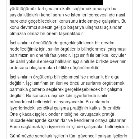
yürüttüğümüz tartışmalara katkı sağlamak amacıyla bu
sayıda kitlelerin kendi sorun ve istemleri çerçevesinde nasıl
harekete geçebilecekleri konusunu irdelemeye çalışalım. Bu
konu devrimci sürecin gelişip başarıya ulaşması açısından
olmazsa olmaz bir önem taşımaktadır.
İşçi sınıfının öncülüğünde gerçekleştirilecek bir devrim
hedeflediğimiz için, sınıfın örgütlenip bilinçlenmesi çalışması
partimizin en önemli faaliyetidir. İşçi sınıfı ile birlikte, köylüler
de dahil yoksul emekçi halkların işçi sınıfı ile birlikte devrimin
ordusunu oluşturmaları birlikte düşünülmelidir.
İşçi sınıfının örgütlenip bilinçlenmesi ise mekanik bir olgu
değildir. İşçi sınıfının en ileri ve öncü unsurlarını örgütlemek
parmakla gösterip seçilerek gerçekleşebilecek bir çalışma
değildir. Bu sonuca ulaşmak için işyerlerinde sınıfın
mücadelesi belirleyici rol oynayacaktır. Bu anlamda
işyerlerindeki sendikal çalışma pratiğinin katkısı önemlidir.
Öne çıkacak işçiler, önder niteliğine kavuşacak pratiği
mücadeleler içinde kazanırlar ve kendilerini ortaya çıkarırlar.
Bunu sağlamak için işyerlerinin içinde çalışmalar belirleyicidir.
Günümüzde sendikalı işçilerin tüm güvenceli çalışan işçilerin