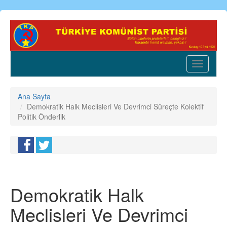
Ana
içeriğe
atla
Toggle
navigatio
Ana Sayfa
Demokratik Halk Meclisleri Ve Devrimci Süreçte Kolektif
Politik Önderlik
Demokratik Halk
Meclisleri Ve Devrimci