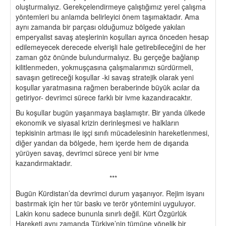
oluşturmalıyız. Gerekçelendirmeye çalıştığımız yerel çalışma
yöntemleri bu anlamda belirleyici önem taşımaktadır. Ama
aynı zamanda bir parçası olduğumuz bölgede yakılan
emperyalist savaş ateşlerinin koşulları ayrıca önceden hesap
edilemeyecek derecede elverişli hale getirebileceğini de her
zaman göz önünde bulundurmalıyız. Bu gerçeğe bağlanıp
kilitlenmeden, yokmuşçasına çalışmalarımızı sürdürmeli,
savaşın getireceği koşullar -ki savaş stratejik olarak yeni
koşullar yaratmasına rağmen beraberinde büyük acılar da
getiriyor- devrimci sürece farklı bir ivme kazandıracaktır.
Bu koşullar bugün yaşanmaya başlamıştır. Bir yanda ülkede
ekonomik ve siyasal krizin derinleşmesi ve halkların
tepkisinin artması ile işçi sınıfı mücadelesinin hareketlenmesi,
diğer yandan da bölgede, hem içerde hem de dışarıda
yürüyen savaş, devrimci sürece yeni bir ivme
kazandırmaktadır.
***
Bugün Kürdistan’da devrimci durum yaşanıyor. Rejim isyanı
bastırmak için her tür baskı ve terör yöntemini uyguluyor.
Lakin konu sadece bununla sınırlı değil. Kürt Özgürlük
Hareketi aynı zamanda Türkiye’nin tümüne yönelik bir