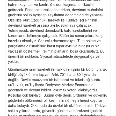
halının kayması ve kontrolü elden kaçırma tehlikesini
getirecek. Rejim sert tepki gösterirken, devrimci muhalefet
güçlerini bölüp ayrıştırıp zayıflatma denemeleri de yapacak.
Özellikle Kürt Özgürlük Hareketi ile Türkiye işçi sınıfının
devrimci hareketi arasına ayrılık sokmaya çalışacak.
Yetmeyecek, devrimci demokratik halk hareketlerini ve
kurumlarını bölmeye çalışacak. Bütün bu senaryolara karşı
hazırlıklı olmalıyız. Sorumlu davranmalıyız. Tüm bölme ve
parçalama girişimlerine karşı toparlayıcı ve birleştirici bir
yaklaşım göstermeli, rejimin planlarını boşa çıkarmalıyız. Bu
önemli bir noktadır. Siyasal mücadelede duygusallığa yer
yoktur.
Günümüzde sınıf hareketi ile halk direnişinin bir bütün olarak
birliği büyük önem taşıyor. Artık 70’li hatta 80’li yıllarda
değiliz. Devlet muazzam bir istihbarat ve teknik ağ kurdu.
60’lı, 70’li, 80’li yıllarda Radyoevi Merkez Binasını ele
geçirmek ve devrim bildirisi okumak yeterli olabiliyordu.
Koşullar çok farklıydı. Bugün öyle değil. Ordunun ve güvenlik
güçlerinin bölünmesi, bir kesiminin nötrleştirilmesi koşulları
daha kolaydı. O konuda da devlet bir dizi önlem aldı. Türkiye
solu o yıllarda, ordu, güvenlik güçleri ve bürokrasi içindeki
Kemalist güçlere dayanarak devrimci süreci ilerletebileceğini