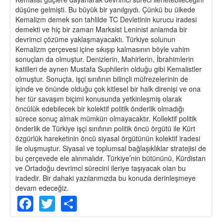
düşüne gelmişti. Bu büyük bir yanılgıydı. Çünkü bu ülkede
Kemalizm demek son tahlilde TC Devletinin kurucu iradesi
demekti ve hiç bir zaman Marksist Leninist anlamda bir
devrimci çözüme yaklaşmayacaktı. Türkiye solunun
Kemalizm çerçevesi içine sıkışıp kalmasının böyle vahim
sonuçları da olmuştur. Denizlerin, Mahirlerin, İbrahimlerin
katilleri de aynen Mustafa Suphilerin olduğu gibi Kemalistler
olmuştur. Sonuçta, işçi sınıfının bilinçli müfrezelerinin de
içinde ve önünde olduğu çok kitlesel bir halk direnişi ve ona
her tür savaşım biçimi konusunda yetkinleşmiş olarak
öncülük edebilecek bir kolektif politik önderlik olmadığı
sürece sonuç almak mümkün olmayacaktır. Kollektif politik
önderlik de Türkiye işçi sınıfının politik öncü örgütü ile Kürt
özgürlük hareketinin öncü siyasal örgütünün kolektif iradesi
ile oluşmuştur. Siyasal ve toplumsal bağlaşıklıklar stratejisi de
bu çerçevede ele alınmalıdır. Türkiye’nin bütününü, Kürdistan
ve Ortadoğu devrimci sürecini ileriye taşıyacak olan bu
iradedir. Bir dahaki yazılarımızda bu konuda derinleşmeye
devam edeceğiz.
Facebook
Twitter
Share