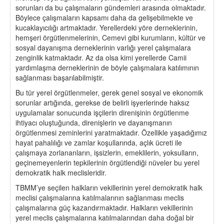
sorunları da bu çalışmaların gündemleri arasında olmaktadır.
Böylece çalışmaların kapsamı daha da gelişebilmekte ve
kucaklayıcılığı artmaktadır. Yerellerdeki yöre derneklerinin,
hemşeri örgütlenmelerinin, Cemevi gibi kurumların, kültür ve
sosyal dayanışma derneklerinin varlığı yerel çalışmalara
zenginlik katmaktadır. Az da olsa kimi yerellerde Camii
yardımlaşma derneklerinin de böyle çalışmalara katılımının
sağlanması başarılabilmiştir.
Bu tür yerel örgütlenmeler, gerek genel sosyal ve ekonomik
sorunlar artığında, gerekse de belirli işyerlerinde haksız
uygulamalar sonucunda işçilerin direnişinin örgütlenme
ihtiyacı oluştuğunda, direnişlerin ve dayanışmanın
örgütlenmesi zeminlerini yaratmaktadır. Özellikle yaşadığımız
hayat pahalılığı ve zamlar koşullarında, açlık ücreti ile
çalışmaya zorlananların, işsizlerin, emeklilerin, yoksulların,
geçinemeyenlerin tepkilerinin örgütlendiği nüveler bu yerel
demokratik halk meclisleridir.
TBMM’ye seçilen halkların vekillerinin yerel demokratik halk
meclisi çalışmalarına katılmalarının sağlanması meclis
çalışmalarına güç kazandırmaktadır. Halkların vekillerinin
yerel meclis çalışmalarına katılmalarından daha doğal bir