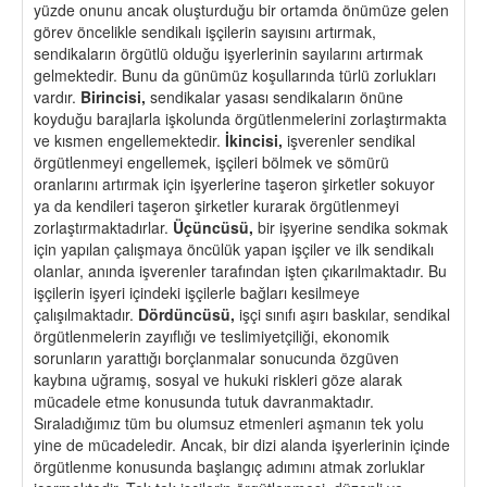
yüzde onunu ancak oluşturduğu bir ortamda önümüze gelen
görev öncelikle sendikalı işçilerin sayısını artırmak,
sendikaların örgütlü olduğu işyerlerinin sayılarını artırmak
gelmektedir. Bunu da günümüz koşullarında türlü zorlukları
vardır.
Birincisi,
sendikalar yasası sendikaların önüne
koyduğu barajlarla işkolunda örgütlenmelerini zorlaştırmakta
ve kısmen engellemektedir.
İkincisi,
işverenler sendikal
örgütlenmeyi engellemek, işçileri bölmek ve sömürü
oranlarını artırmak için işyerlerine taşeron şirketler sokuyor
ya da kendileri taşeron şirketler kurarak örgütlenmeyi
zorlaştırmaktadırlar.
Üçüncüsü,
bir işyerine sendika sokmak
için yapılan çalışmaya öncülük yapan işçiler ve ilk sendikalı
olanlar, anında işverenler tarafından işten çıkarılmaktadır. Bu
işçilerin işyeri içindeki işçilerle bağları kesilmeye
çalışılmaktadır.
Dördüncüsü,
işçi sınıfı aşırı baskılar, sendikal
örgütlenmelerin zayıflığı ve teslimiyetçiliği, ekonomik
sorunların yarattığı borçlanmalar sonucunda özgüven
kaybına uğramış, sosyal ve hukuki riskleri göze alarak
mücadele etme konusunda tutuk davranmaktadır.
Sıraladığımız tüm bu olumsuz etmenleri aşmanın tek yolu
yine de mücadeledir. Ancak, bir dizi alanda işyerlerinin içinde
örgütlenme konusunda başlangıç adımını atmak zorluklar