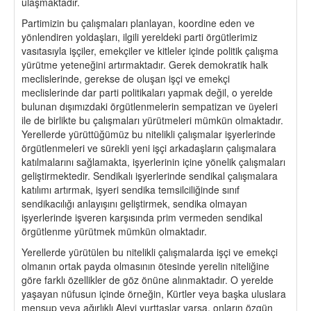
ulaşmaktadır.
Partimizin bu çalışmaları planlayan, koordine eden ve
yönlendiren yoldaşları, ilgili yereldeki parti örgütlerimiz
vasıtasıyla işçiler, emekçiler ve kitleler içinde politik çalışma
yürütme yeteneğini artırmaktadır. Gerek demokratik halk
meclislerinde, gerekse de oluşan işçi ve emekçi
meclislerinde dar parti politikaları yapmak değil, o yerelde
bulunan dışımızdaki örgütlenmelerin sempatizan ve üyeleri
ile de birlikte bu çalışmaları yürütmeleri mümkün olmaktadır.
Yerellerde yürüttüğümüz bu nitelikli çalışmalar işyerlerinde
örgütlenmeleri ve sürekli yeni işçi arkadaşların çalışmalara
katılmalarını sağlamakta, işyerlerinin içine yönelik çalışmaları
geliştirmektedir. Sendikalı işyerlerinde sendikal çalışmalara
katılımı artırmak, işyeri sendika temsilciliğinde sınıf
sendikacılığı anlayışını geliştirmek, sendika olmayan
işyerlerinde işveren karşısında prim vermeden sendikal
örgütlenme yürütmek mümkün olmaktadır.
Yerellerde yürütülen bu nitelikli çalışmalarda işçi ve emekçi
olmanın ortak payda olmasının ötesinde yerelin niteliğine
göre farklı özellikler de göz önüne alınmaktadır. O yerelde
yaşayan nüfusun içinde örneğin, Kürtler veya başka uluslara
mensup veya ağırlıklı Alevi yurttaşlar varsa, onların özgün