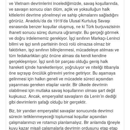
ve Vietnam devrimlerini incelediğimizde, savaş koşullarında,
ve savaşın sonucu olan ölüm, açlık ve yoksulluğun halk
kitlelerini devrime yönelmeyi ve sahip çıkmalarını sağladığını
görürüz. Anadolu’da da 1919’da Ulusal Kurtuluş Savaşı
esnasında benzer koşullar oluşmuş, ne ki Türk burjuvazisinin
ihaneti sonucu süreç dumura uğramıştır. Bu gerçeği görmek
ve doğru irdelememiz gerekiyor. İşçi sınıfının Marksçı-Leninci
bilimi ve işçi sınıfı partisinin öncü rolü olmazsa olmaz bir
faktörken, işçi sınıfının bilinçlenmesi, mücadeleye atılması ve
tüm fedakarlıkları göz önüne alması da kendi kendine
gerçekleşmiyor. İşçi sınıfı bir parçası olduğu geniş halk
hareketi içinde hareketleniyor, yoğruluyor ve niteliği itibarıyla
öne sıçrayıp öncülük görevini yerine getiriyor. Bu aşamaya
gelinmesi için halkın geneli ve mücadele süreci açısından
yaşanması gereken etaplar vardır. Bir ülkede devrimin
olabilmesi için mutlaka savaş koşullarının olması şart değil
kuşkusuz. Ancak, emperyalist savaşların da Lenin’in dediği
gibi devrimlerin şafağı olduğu bir gerçektir.
Biz, bir yandan emperyalist savaşlar sonucunda devrimci
sürecin tetiklenmeyeceği toplumsal koşullar açısından
çalışmalarımızı ve rotamızı planlamalıyız. Bir anlamda iğneyle
kuyu kazar misali çalışmalarla devrimin ordusunu etap etap