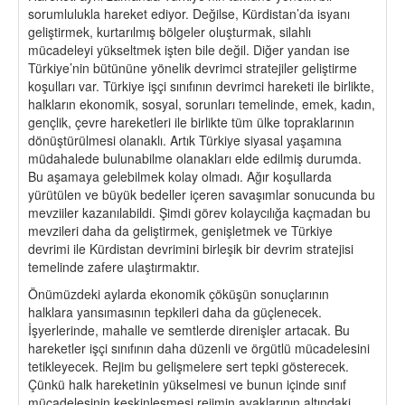
sorumlulukla hareket ediyor. Değilse, Kürdistan’da isyanı
geliştirmek, kurtarılmış bölgeler oluşturmak, silahlı
mücadeleyi yükseltmek işten bile değil. Diğer yandan ise
Türkiye’nin bütününe yönelik devrimci stratejiler geliştirme
koşulları var. Türkiye işçi sınıfının devrimci hareketi ile birlikte,
halkların ekonomik, sosyal, sorunları temelinde, emek, kadın,
gençlik, çevre hareketleri ile birlikte tüm ülke topraklarının
dönüştürülmesi olanaklı. Artık Türkiye siyasal yaşamına
müdahalede bulunabilme olanakları elde edilmiş durumda.
Bu aşamaya gelebilmek kolay olmadı. Ağır koşullarda
yürütülen ve büyük bedeller içeren savaşımlar sonucunda bu
mevziiler kazanılabildi. Şimdi görev kolaycılığa kaçmadan bu
mevzileri daha da geliştirmek, genişletmek ve Türkiye
devrimi ile Kürdistan devrimini birleşik bir devrim stratejisi
temelinde zafere ulaştırmaktır.
Önümüzdeki aylarda ekonomik çöküşün sonuçlarının
halklara yansımasının tepkileri daha da güçlenecek.
İşyerlerinde, mahalle ve semtlerde direnişler artacak. Bu
hareketler işçi sınıfının daha düzenli ve örgütlü mücadelesini
tetikleyecek. Rejim bu gelişmelere sert tepki gösterecek.
Çünkü halk hareketinin yükselmesi ve bunun içinde sınıf
mücadelesinin keskinleşmesi rejimin ayaklarının altındaki