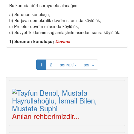
Bu konuda dört soruyu ele alacağım:
a) Sorunun konuluşu;
b) Burjuva-demokratik devrim sırasında köylülük;
c) Proleter devrim sırasında köylülük;
d) Sovyet iktidarının sağlamlaştırılmasından sonra köylülük.
1) Sorunun konuluşu;
Devamı
about
LENİNİZMİN
TEMELLERİ
ÜZERİNE
1
2
sonraki ›
son »
(5)
Anıları rehberimizdir...