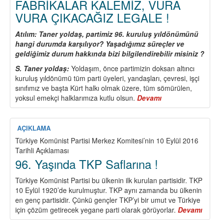
FABRİKALAR KALEMİZ, VURA
VURA ÇIKACAĞIZ LEGALE !
Atılım: Taner yoldaş, partimiz 96. kuruluş yıldönümünü
hangi durumda karşılıyor? Yaşadığımız süreçler ve
geldiğimiz durum hakkında bizi bilgilendirebilir misiniz ?
S. Taner yoldaş:
Yoldaşım, önce partimizin doksan altıncı
kuruluş yıldönümü tüm parti üyeleri, yandaşları, çevresi, işçi
sınıfımız ve başta Kürt halkı olmak üzere, tüm sömürülen,
yoksul emekçi halklarımıza kutlu olsun.
Devamı
about
FABRİKALAR
KALEMİZ,
VURA
AÇIKLAMA
VURA
Türkiye Komünist Partisi Merkez Komitesi’nin 10 Eylül 2016
ÇIKACAĞIZ
Tarihli Açıklaması
LEGALE
96. Yaşında TKP Saflarına !
!
Türkiye Komünist Partisi bu ülkenin ilk kurulan partisidir. TKP
10 Eylül 1920’de kurulmuştur. TKP aynı zamanda bu ülkenin
en genç partisidir. Çünkü gençler TKP’yi bir umut ve Türkiye
için çözüm getirecek yegane parti olarak görüyorlar.
Devamı
abou
96.