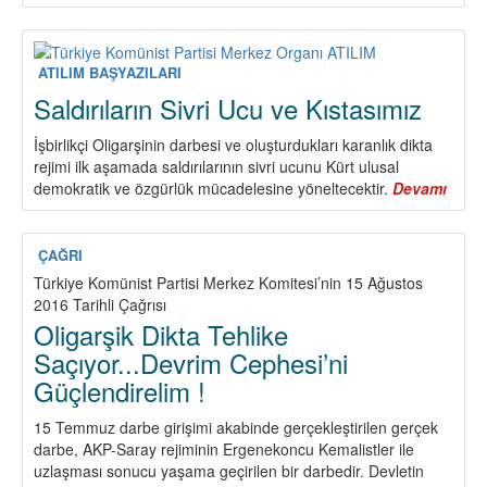
Türkiye
Komünist
Partisi
Program
ATILIM BAŞYAZILARI
Taslağı
Saldırıların Sivri Ucu ve Kıstasımız
(2)
İşbirlikçi Oligarşinin darbesi ve oluşturdukları karanlık dikta
rejimi ilk aşamada saldırılarının sivri ucunu Kürt ulusal
demokratik ve özgürlük mücadelesine yöneltecektir.
Devamı
abou
Saldır
Sivri
Ucu
ÇAĞRI
ve
Türkiye Komünist Partisi Merkez Komitesi’nin 15 Ağustos
Kısta
2016 Tarihli Çağrısı
Oligarşik Dikta Tehlike
Saçıyor...Devrim Cephesi’ni
Güçlendirelim !
15 Temmuz darbe girişimi akabinde gerçekleştirilen gerçek
darbe, AKP-Saray rejiminin Ergenekoncu Kemalistler ile
uzlaşması sonucu yaşama geçirilen bir darbedir. Devletin