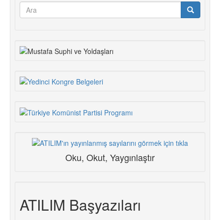
Arama
formu
Ara
Oku, Okut, Yaygınlaştır
ATILIM Başyazıları