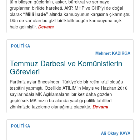
tüm bileşen güçlerinin, asker, bürokrat ve sermaye
gruplarının birlikte hareketi, AKP, MHP ve CHP’yi de doğal
olarak
“Milli İrade”
altında kamuoyunun karşısına çıkarmıştır.
Dün de var olan bu gizli birliktelik bugün kamuoyuna açık
hale gelmiştir.
Devamı
about
Oligarşik
Dikta
Tehlike
POLİTİKA
Saçıyor...Devrim
Mehmet KADIRGA
Cephesi’ni
Temmuz Darbesi ve Komünistlerin
Güçlendirelim
Görevleri
!
Partimiz aylar öncesinden Türkiye’de bir rejim krizi olduğu
tespitini yapmıştı. Özellikle ATILIM’ın Mayıs ve Haziran 2016
sayılarındaki MK Açıklamalarını bir kez daha gözden
geçirirsek MK’mızın bu alanda yaptığı politik tahlilleri
zihnimizde tazeleme olanağımız olacaktır.
Devamı
about
Temmuz
Darbesi
ve
POLİTİKA
Komünistlerin
Ali Oktay KAYA
Görevleri