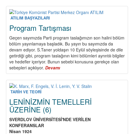
Yaşı
TKP
Safla
ATILIM BAŞYAZILARI
!
Program Tartışması
Geçen sayımızda Parti program taslağımızın son halini bölüm
bölüm yayınlamaya başladık. Bu yayın bu sayımızda da
devam ediyor. S.Taner yoldaşın 10 Eylül söyleşisinde de dile
getirdiği gibi, program taslağının kimi bölümleri ayrıntılı bilgiler
ve hedefler içeriyor. Bunun sebebi konusuna gerekçe olan
sebepleri açıklıyor.
Devamı
about
Program
Tartışması
TARİH VE TEORİ
LENİNİZMİN TEMELLERİ
ÜZERİNE (6)
SVERDLOV
Ü
Nİ
VERS
İ
TES
İ
'NDE VER
İ
LEN
KONFERANSLAR
Nisan 1924