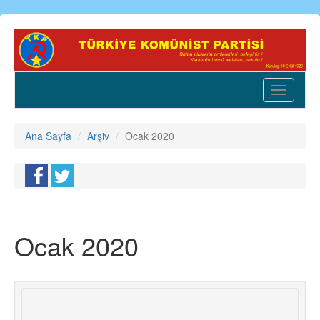
Ana
içeriğe
atla
Toggle
navigatio
Ana Sayfa
Arşiv
Ocak 2020
Ocak 2020