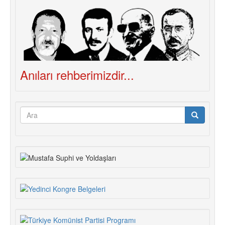
Anıları rehberimizdir...
Arama
formu
Ara