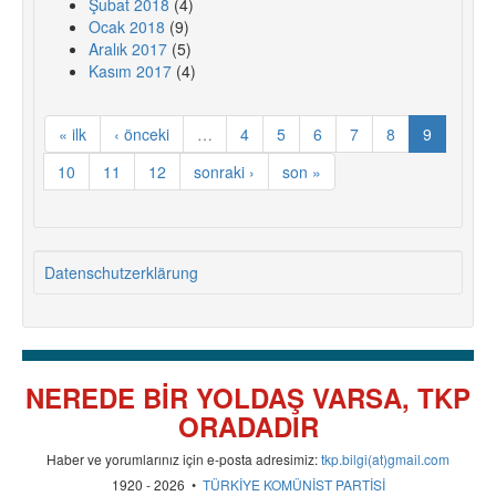
Şubat 2018
(4)
Ocak 2018
(9)
Aralık 2017
(5)
Kasım 2017
(4)
« ilk
‹ önceki
…
4
5
6
7
8
9
10
11
12
sonraki ›
son »
Datenschutzerklärung
NEREDE BİR YOLDAŞ VARSA, TKP
ORADADIR
Haber ve yorumlarınız için e-posta adresimiz:
tkp.bilgi(at)gmail.com
1920 - 2026 •
TÜRKİYE KOMÜNİST PARTİSİ