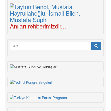
Anıları rehberimizdir...
Arama
formu
Ara