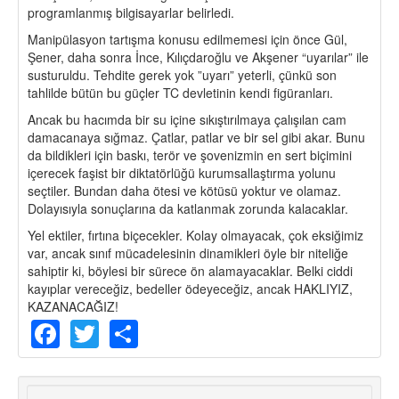
programlanmış bilgisayarlar belirledi.
Manipülasyon tartışma konusu edilmemesi için önce Gül,
Şener, daha sonra İnce, Kılıçdaroğlu ve Akşener “uyarılar” ile
susturuldu. Tehdite gerek yok ”uyarı” yeterli, çünkü son
tahlilde bütün bu güçler TC devletinin kendi figüranları.
Ancak bu hacımda bir su içine sıkıştırılmaya çalışılan cam
damacanaya sığmaz. Çatlar, patlar ve bir sel gibi akar. Bunu
da bildikleri için baskı, terör ve şovenizmin en sert biçimini
içerecek faşist bir diktatörlüğü kurumsallaştırma yolunu
seçtiler. Bundan daha ötesi ve kötüsü yoktur ve olamaz.
Dolayısıyla sonuçlarına da katlanmak zorunda kalacaklar.
Yel ektiler, fırtına biçecekler. Kolay olmayacak, çok eksiğimiz
var, ancak sınıf mücadelesinin dinamikleri öyle bir niteliğe
sahiptir ki, böylesi bir sürece ön alamayacaklar. Belki ciddi
kayıplar vereceğiz, bedeller ödeyeceğiz, ancak HAKLIYIZ,
KAZANACAĞIZ!
Facebook
Twitter
Share