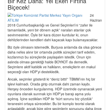
Bir Kez Daha: Yel Eken Fırtına
Biçecek!
24
Haziran
2018 Cumhurbaşkanlığı ve Genel Seçimleri’ni “zafer ile
tamamladık, yeni bir dönem açtık” naraları atanlar çok
sevinmesinler. Öyle bir kara düzen kurdular ki, onun
dehlizlerinden kendileri dahi kaçacak kapı bulamayacaklar.
Biz öyle olmasını istemedik. Burjuva anlamda da olsa görece
daha nefes alınır bir ortamda politik süreçleri tarif edelim,
kozlarımızı bu süreçlerde paylaşalım istedik. Onun için
aslında olması gerektiği halde BOYKOT da demedik.
Seçimlere aktif katıldık ve halkların, emekçilerin en makul
seçeceği olan HDP’yi destekledik.
Ancak, seçimler gösterdi ki “deniz bitti!” TBMM’nin hiç bir
işlevi kalmadı. Orada girip oturmak dahi zaman kaybı.
Herşey önceden kurgulanmış. HDP üzerinde oynanacak yeni
oyunlara olanak sunmak için HDP’ye barajı aşma yolu
açılmış. İçine sızdıkları HDP ile “kürt sorunu biz çözdük”
teranesini ortaya sürecekler. Bu bir komplo teorisi olarak
anlaşılabilir, ancak bize göre seçimlerin sonucunu daha önce