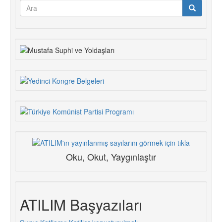
Arama
formu
Ara
Oku, Okut, Yaygınlaştır
ATILIM Başyazıları