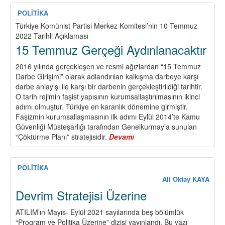
Katliamı:
Katiller
POLİTİKA
konuşturulmalı
Türkiye Komünist Partisi Merkez Komitesi’nin 10 Temmuz
2022 Tarihli Açıklaması
15 Temmuz Gerçeği Aydınlanacaktır
2016 yılında gerçekleşen ve resmi ağızlardan “15 Temmuz
Darbe Girişimi” olarak adlandırılan kalkışma darbeye karşı
darbe anlayışı ile karşı bir darbenin gerçekleştirildiği tarihtir.
O tarih rejimin faşist yapısının kurumsallaştırılmasının ikinci
adımı olmuştur. Türkiye en karanlık dönemine girmiştir.
Faşizmin kurumsallaşmasının ilk adımı Eylül 2014’te Kamu
Güvenliği Müsteşarlığı tarafından Genelkurmay’a sunulan
“Çöktürme Planı” stratejisidir.
Devamı
about
15
Temmuz
Gerçeği
POLİTİKA
Aydınlanacaktır
Ali Oktay KAYA
Devrim Stratejisi Üzerine
ATILIM’ın Mayıs- Eylül 2021 sayılarında beş bölümlük
“Program ve Politika Üzerine” dizisi yayınlandı. Bu yazı