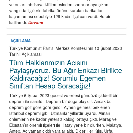
ve onları fabrikaya kilitlemesinden sonra ortaya çıkan
yangında işçilerin fabrika önüne kurulan barikattan
kaçamaması sebebiyle 129 kadın işçi can verdi. Bu bir
katliamdı.
Devamı
about
8
Mart
Kızıldır,
AÇIKLAMA
Kızıl
Türkiye Komünist Partisi Merkez Komitesi’nin 10 Şubat 2023
Kalacaktır!
Tarihli Açıklaması
Tüm Halklarımızın Acısını
Paylaşıyoruz. Bu Ağır Enkazı Birlikte
Kaldıracağız! Sorumlu Egemen
Sınıftan Hesap Soracağız!
Türkiye 6 Şubat 2023 gecesi ve ertesi gündüzü şiddetli bir
deprem ile sarsıldı. Deprem bir doğa olayıdır. Ancak bu
deprem göz göre göre geldi. Aynen gelmesi beklenen
İstanbul depremi gibi. Uzmanlar yıllardır uyardı. Alınan
önlemlerin ne kadar yetersiz kaldığı ortaya çıktı. Maraş ve
Elbistan’ın önemli ilçeleri ile Hatay yerle bir olurken, Malatya,
Antep, Adıyaman ciddi yaralar aldı. Diğer iller Kilis, Urfa,