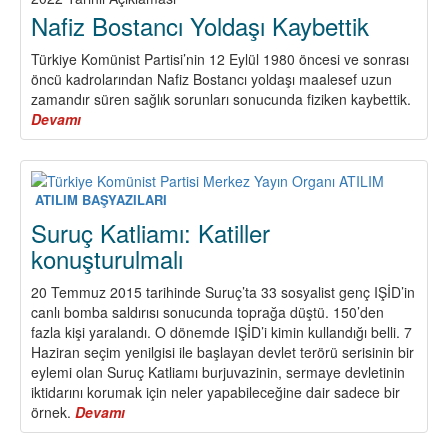
Nafiz Bostancı Yoldaşı Kaybettik
Türkiye Komünist Partisi’nin 12 Eylül 1980 öncesi ve sonrası
öncü kadrolarından Nafiz Bostancı yoldaşı maalesef uzun
zamandır süren sağlık sorunları sonucunda fiziken kaybettik.
Devamı
about
Nafiz
Bostancı
Yoldaşı
Kaybettik
ATILIM BAŞYAZILARI
Suruç Katliamı: Katiller
konuşturulmalı
20 Temmuz 2015 tarihinde Suruç’ta 33 sosyalist genç IŞİD’in
canlı bomba saldırısı sonucunda toprağa düştü. 150’den
fazla kişi yaralandı. O dönemde IŞİD’i kimin kullandığı belli. 7
Haziran seçim yenilgisi ile başlayan devlet terörü serisinin bir
eylemi olan Suruç Katliamı burjuvazinin, sermaye devletinin
iktidarını korumak için neler yapabileceğine dair sadece bir
örnek.
Devamı
about
Suruç