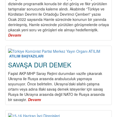
dizisinde programatik konuda bir dizi görüş ve fikir yürütülen
tartışmalar sonucunda kaleme alındı. Akabinde “Türkiye ve
Kürdistan Devrimi ile Ortadoğu Devrimci Çemberi” yazısı
Ocak 2022 sayısında Hamle sürecinde konunun bir yanında
derinleşmiş, Hamle sürecinde yürütülen görüşmelerde ortaya
çıkacak yeni soru ve görüşleri ele almayı hedeflemiştik.
Devamı
about
Devrim
Stratejisi
Üzerine
ATILIM BAŞYAZILARI
SAVAŞA DUR DEMEK
Faşist AKP-MHP Saray Rejimi durumdan vazife çıkararak
Ukrayna ile Rusya arasında arabuluculuk yapmaya
soyunuyor. Önce belirtelim. Ukrayna’daki silahlı çatışma
ortamı veya adına illaki savaş demek isteyenler için savaş
Rusya ile Ukrayna arasında değil NATO ile Rusya arasında
bir savaştır.
Devamı
about
SAVAŞA
DUR
DEMEK