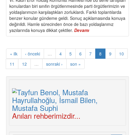
VI. Kadri Erol Yoldaş Komünist Hamlesi’nde bu sene tartışılan
ANLAMI
konulardan biri sınıfın örgütlenmesinde parti örgütlerimizin ve
yoldaşlarımızın karşılaştıkları zorluklardı. Farklı toplantılarda
benzer konular gündeme geldi. Sonuç açıklamasında konuya
değinildi. Hamle sürecinden önce de bazı yoldaşlarımız
yazılarında konuya dikkat çektiler.
Devamı
about
SINIFIN
ÖRGÜTLENMESİNDE
EKONOMİZM
« ilk
‹ önceki
…
4
5
6
7
8
9
10
TEHLİKESİ
11
12
…
sonraki ›
son »
Anıları rehberimizdir...