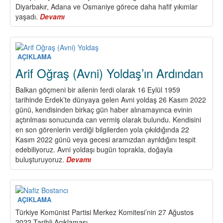
Diyarbakır, Adana ve Osmaniye görece daha hafif yıkımlar
yaşadı.
Devamı
about
Tüm
Halklarımızın
Acısını
Paylaşıyoruz.
AÇIKLAMA
Bu
Arif Oğraş (Avni) Yoldaş’ın Ardından
Ağır
Enkazı
Balkan göçmeni bir ailenin ferdi olarak 16 Eylül 1959
Birlikte
tarihinde Erdek’te dünyaya gelen Avni yoldaş 26 Kasım 2022
Kaldıracağız!
günü, kendisinden birkaç gün haber alınamayınca evinin
Sorumlu
açtırılması sonucunda can vermiş olarak bulundu. Kendisini
Egemen
en son görenlerin verdiği bilgilerden yola çıkıldığında 22
Sınıftan
Kasım 2022 günü veya gecesi aramızdan ayrıldığını tespit
Hesap
edebiliyoruz. Avni yoldaşı bugün toprakla, doğayla
Soracağız!
buluşturuyoruz.
Devamı
about
Arif
Oğraş
(Avni)
Yoldaş’ın
AÇIKLAMA
Ardından
Türkiye Komünist Partisi Merkez Komitesi’nin 27 Ağustos
2022 Tarihli Açıklaması