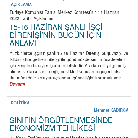
AÇIKLAMA
Türkiye Komünist Partisi Merkez Komitesi’nin 11 Haziran
2022 Tarihli Açıklaması
15-16 HAZİRAN ŞANLI İŞÇİ
DİRENİŞİ’NİN BUGÜN İÇİN
ANLAMI
Yüzbinlerce işçinin şanlı 15-16 Haziran Direnişi burjuvaziyi ve
iktidarı dize getiren niteliği ile günümüzde sınıf mücadeleleri
için zengin deneyler içeren niteliktedir. Aradan elli yıl geçmiş
olması ve koşulların değişmesi kimi konularda geçerli olsa
da, mücadele anlayışı açısından güncelliğini korumaktadır.
Devamı
about
15-
16
HAZİRAN
POLİTİKA
ŞANLI
Mehmet KADIRGA
İŞÇİ
SINIFIN ÖRGÜTLENMESİNDE
DİRENİŞİ’NİN
EKONOMİZM TEHLİKESİ
BUGÜN
İÇİN