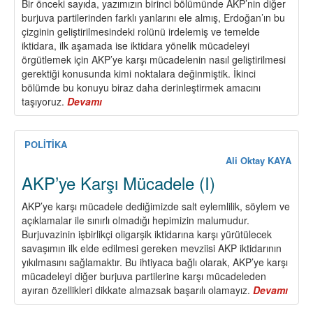
Bir önceki sayıda, yazımızın birinci bölümünde AKP’nin diğer
burjuva partilerinden farklı yanlarını ele almış, Erdoğan’ın bu
çizginin geliştirilmesindeki rolünü irdelemiş ve temelde
iktidara, ilk aşamada ise iktidara yönelik mücadeleyi
örgütlemek için AKP’ye karşı mücadelenin nasıl geliştirilmesi
gerektiği konusunda kimi noktalara değinmiştik. İkinci
bölümde bu konuyu biraz daha derinleştirmek amacını
taşıyoruz.
Devamı
about
AKP’ye
Karşı
Mücadele
POLİTİKA
(II)
Ali Oktay KAYA
AKP’ye Karşı Mücadele (I)
AKP’ye karşı mücadele dediğimizde salt eylemlilik, söylem ve
açıklamalar ile sınırlı olmadığı hepimizin malumudur.
Burjuvazinin işbirlikçi oligarşik iktidarına karşı yürütülecek
savaşımın ilk elde edilmesi gereken mevziisi AKP iktidarının
yıkılmasını sağlamaktır. Bu ihtiyaca bağlı olarak, AKP’ye karşı
mücadeleyi diğer burjuva partilerine karşı mücadeleden
ayıran özellikleri dikkate almazsak başarılı olamayız.
Devamı
abou
AKP’