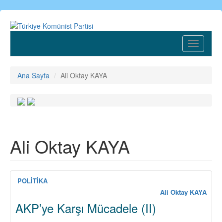
Ana
içeriğe
atla
Toggle
navigatio
Ana Sayfa
Ali Oktay KAYA
Ali Oktay KAYA
POLİTİKA
Ali Oktay KAYA
AKP’ye Karşı Mücadele (II)