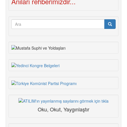
Anıları rehberimizdir...
Arama
formu
Ara
Oku, Okut, Yaygınlaştır