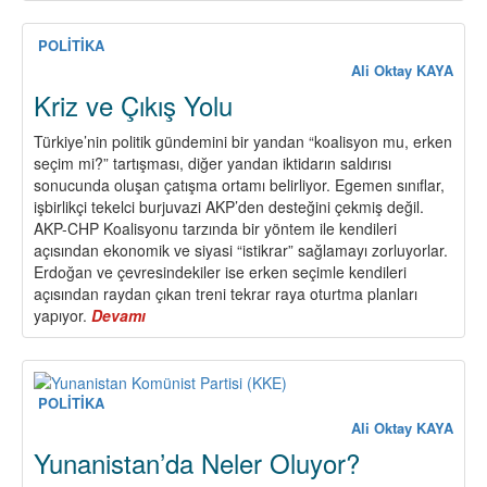
Çalışması
POLİTİKA
Ali Oktay KAYA
Kriz ve Çıkış Yolu
Türkiye’nin politik gündemini bir yandan “koalisyon mu, erken
seçim mi?” tartışması, diğer yandan iktidarın saldırısı
sonucunda oluşan çatışma ortamı belirliyor. Egemen sınıflar,
işbirlikçi tekelci burjuvazi AKP’den desteğini çekmiş değil.
AKP-CHP Koalisyonu tarzında bir yöntem ile kendileri
açısından ekonomik ve siyasi “istikrar” sağlamayı zorluyorlar.
Erdoğan ve çevresindekiler ise erken seçimle kendileri
açısından raydan çıkan treni tekrar raya oturtma planları
yapıyor.
Devamı
about
Kriz
ve
Çıkış
Yolu
POLİTİKA
Ali Oktay KAYA
Yunanistan’da Neler Oluyor?