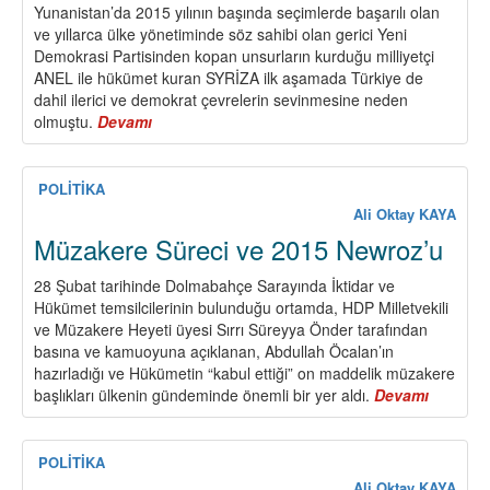
Yunanistan’da 2015 yılının başında seçimlerde başarılı olan
ve yıllarca ülke yönetiminde söz sahibi olan gerici Yeni
Demokrasi Partisinden kopan unsurların kurduğu milliyetçi
ANEL ile hükümet kuran SYRİZA ilk aşamada Türkiye de
dahil ilerici ve demokrat çevrelerin sevinmesine neden
olmuştu.
Devamı
about
Yunanistan’da
Neler
Oluyor?
POLİTİKA
Ali Oktay KAYA
Müzakere Süreci ve 2015 Newroz’u
28 Şubat tarihinde Dolmabahçe Sarayında İktidar ve
Hükümet temsilcilerinin bulunduğu ortamda, HDP Milletvekili
ve Müzakere Heyeti üyesi Sırrı Süreyya Önder tarafından
basına ve kamuoyuna açıklanan, Abdullah Öcalan’ın
hazırladığı ve Hükümetin “kabul ettiği” on maddelik müzakere
başlıkları ülkenin gündeminde önemli bir yer aldı.
Devamı
about
Müzake
Süreci
ve
POLİTİKA
2015
Ali Oktay KAYA