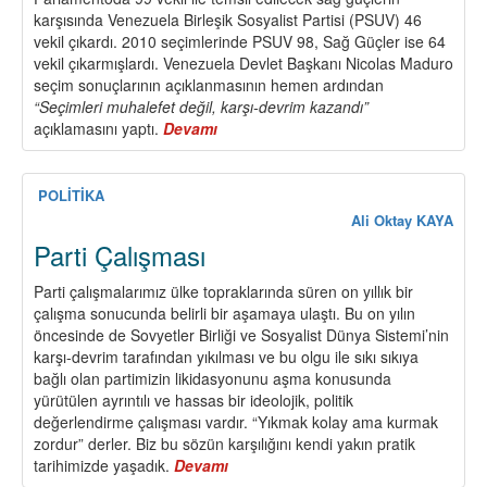
karşısında Venezuela Birleşik Sosyalist Partisi (PSUV) 46
vekil çıkardı. 2010 seçimlerinde PSUV 98, Sağ Güçler ise 64
vekil çıkarmışlardı. Venezuela Devlet Başkanı Nicolas Maduro
seçim sonuçlarının açıklanmasının hemen ardından
“Seçimleri muhalefet değil, karşı-devrim kazandı”
açıklamasını yaptı.
Devamı
about
Venezuela
Seçimleri
Üzerine
POLİTİKA
Ali Oktay KAYA
Parti Çalışması
Parti çalışmalarımız ülke topraklarında süren on yıllık bir
çalışma sonucunda belirli bir aşamaya ulaştı. Bu on yılın
öncesinde de Sovyetler Birliği ve Sosyalist Dünya Sistemi’nin
karşı-devrim tarafından yıkılması ve bu olgu ile sıkı sıkıya
bağlı olan partimizin likidasyonunu aşma konusunda
yürütülen ayrıntılı ve hassas bir ideolojik, politik
değerlendirme çalışması vardır. “Yıkmak kolay ama kurmak
zordur” derler. Biz bu sözün karşılığını kendi yakın pratik
tarihimizde yaşadık.
Devamı
about
Parti