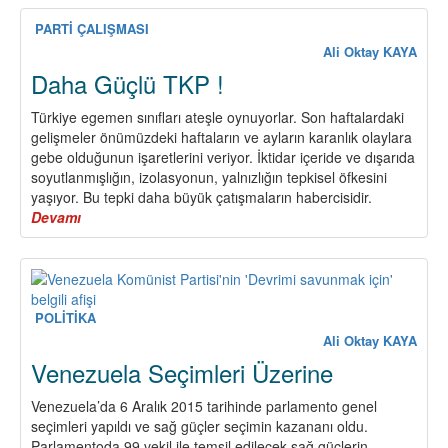
Karşı
Müca
PARTİ ÇALIŞMASI
(I)
Ali Oktay KAYA
Daha Güçlü TKP !
Türkiye egemen sınıfları ateşle oynuyorlar. Son haftalardaki
gelişmeler önümüzdeki haftaların ve ayların karanlık olaylara
gebe olduğunun işaretlerini veriyor. İktidar içeride ve dışarıda
soyutlanmışlığın, izolasyonun, yalnızlığın tepkisel öfkesini
yaşıyor. Bu tepki daha büyük çatışmaların habercisidir.
Devamı
about
Daha
Güçlü
TKP
!
POLİTİKA
Ali Oktay KAYA
Venezuela Seçimleri Üzerine
Venezuela’da 6 Aralık 2015 tarihinde parlamento genel
seçimleri yapıldı ve sağ güçler seçimin kazananı oldu.
Parlamentoda 99 vekil ile temsil edilecek sağ güçlerin